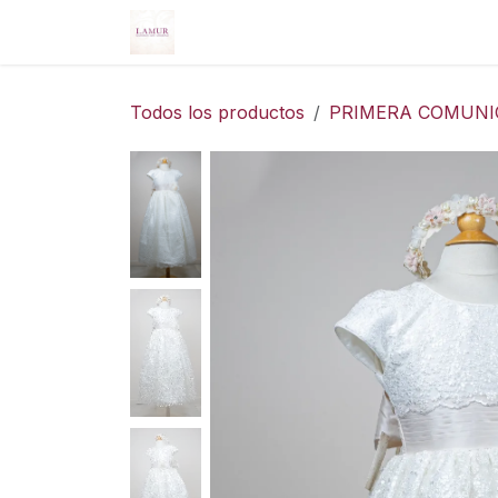
Ir al contenido
Inicio
Nosotros
Servicios
Tie
Todos los productos
PRIMERA COMUN