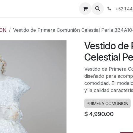
nda
Blog
Contáctanos
+
52 1 44
ION
Vestido de Primera Comunión Celestial Perla 3B4A10
Vestido de
Celestial P
Vestido de Primera Co
diseñado para acompa
comodidad. El model
y la calidad caracter
PRIMERA COMUNION
$
4,990.00