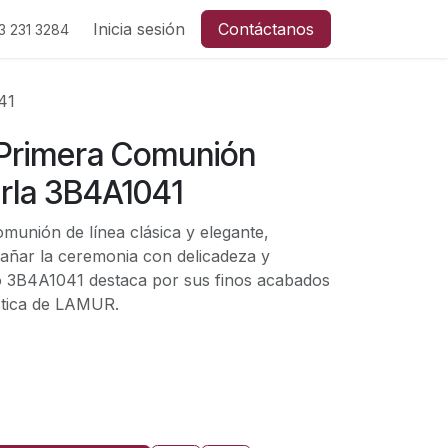
Inicia sesión
Contáctanos
3 231
3284
41
 Primera Comunión
erla 3B4A1041
munión de línea clásica y elegante,
ñar la ceremonia con delicadeza y
o 3B4A1041 destaca por sus finos acabados
ística de LAMUR.