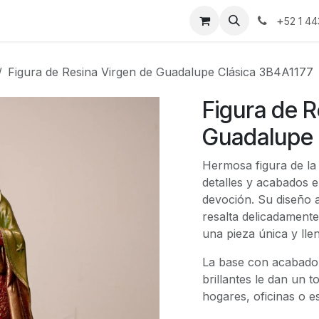
nda
Blog
Contáctanos
+
52 1 44
Figura de Resina Virgen de Guadalupe Clásica 3B4A1177
Figura de R
Guadalupe 
Hermosa figura de la
detalles y acabados e
devoción. Su diseño a
resalta delicadamente
una pieza única y llen
La base con acabado 
brillantes le dan un t
hogares, oficinas o e