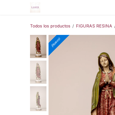
Ir al contenido
Inicio
Nosotros
Servicios
Tie
Todos los productos
FIGURAS RESINA
¡Nuevo!
¡Nuevo!