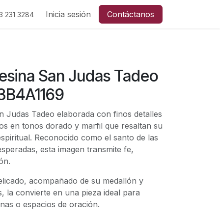
Inicia sesión
Contáctanos
3 231
3284
Resina San Judas Tadeo
3B4A1169
an Judas Tadeo elaborada con finos detalles
os en tonos dorado y marfil que resaltan su
 espiritual. Reconocido como el santo de las
sesperadas, esta imagen transmite fe,
ón.
delicado, acompañado de su medallón y
s, la convierte en una pieza ideal para
cinas o espacios de oración.