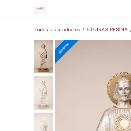
Ir al contenido
Inicio
Nosotros
Servicios
Tie
Todos los productos
FIGURAS RESINA
¡Nuevo!
¡Nuevo!