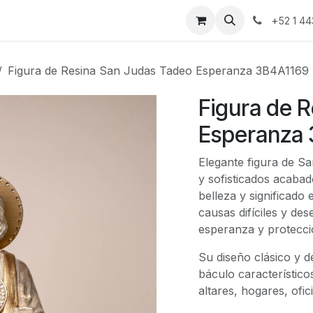
nda
Blog
Contáctanos
+
52 1 44
Figura de Resina San Judas Tadeo Esperanza 3B4A1169
Figura de 
Esperanza 
Elegante figura de S
y sofisticados acabad
belleza y significado
causas difíciles y de
esperanza y protecci
Su diseño clásico y 
báculo característico
altares, hogares, ofi