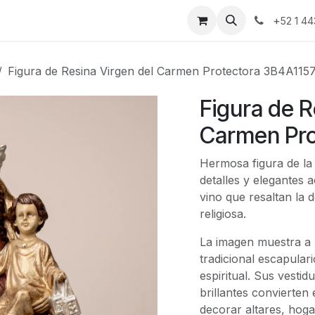
nda
Blog
Contáctanos
+
52 1 44
Figura de Resina Virgen del Carmen Protectora 3B4A115
Figura de R
Carmen Pro
Hermosa figura de la
detalles y elegantes
vino que resaltan la 
religiosa.
La imagen muestra a l
tradicional escapular
espiritual. Sus vesti
brillantes convierten
decorar altares, hoga