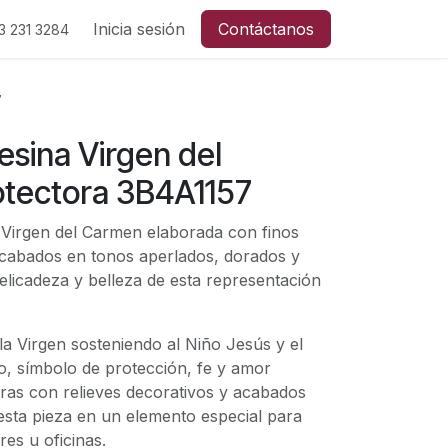
Inicia sesión
Contáctanos
3 231
3284
7
esina Virgen del
tectora 3B4A1157
 Virgen del Carmen elaborada con finos
 acabados en tonos aperlados, dorados y
delicadeza y belleza de esta representación
a Virgen sosteniendo al Niño Jesús y el
io, símbolo de protección, fe y amor
duras con relieves decorativos y acabados
 esta pieza en un elemento especial para
res u oficinas.