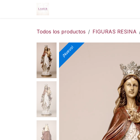
Ir al contenido
Inicio
Nosotros
Servicios
Tie
Todos los productos
FIGURAS RESINA
¡Nuevo!
¡Nuevo!