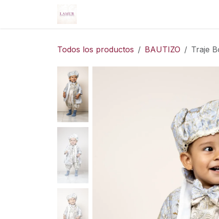
Ir al contenido
Inicio
Nosotros
Servicios
Tie
Todos los productos
BAUTIZO
Traje 