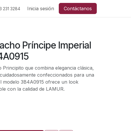
Inicia sesión
Contáctanos
3 231
3284
cho Príncipe Imperial
B4A0915
 Principito que combina elegancia clásica,
s cuidadosamente confeccionados para una
El modelo 3B4A0915 ofrece un look
ble con la calidad de LAMUR.