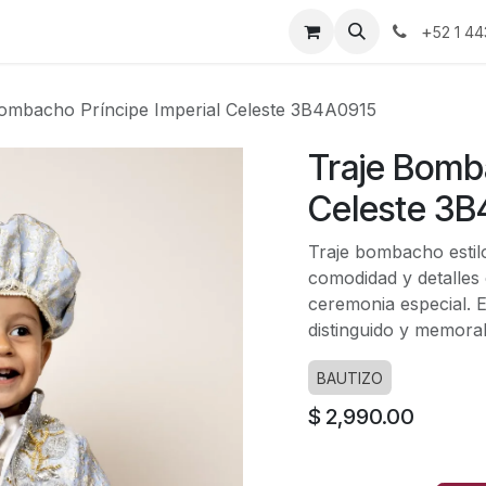
nda
Blog
Contáctanos
+
52 1 44
Bombacho Príncipe Imperial Celeste 3B4A0915
Traje Bomba
Celeste 3
Traje bombacho estilo
comodidad y detalle
ceremonia especial. 
distinguido y memora
BAUTIZO
$
2,990.00