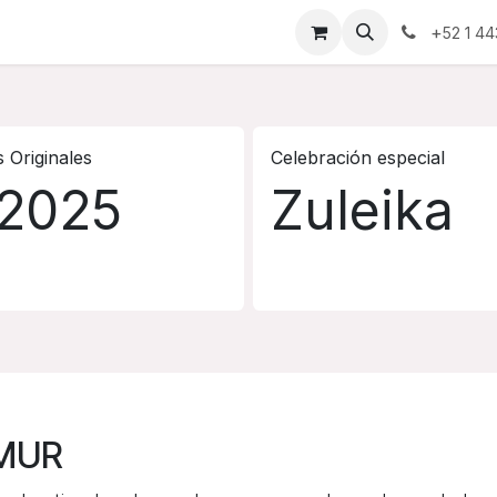
nda
Blog
Contáctanos
+
52 1 44
s Originales
Celebración especial
2025
Zuleika
AMUR