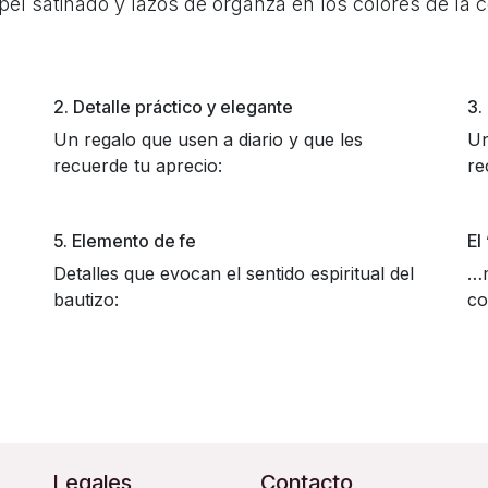
apel satinado y lazos de organza en los colores de la 
2. Detalle práctico y elegante
3.
Un regalo que usen a diario y que les
Un
recuerde tu aprecio:
re
5. Elemento de fe
El
Detalles que evocan el sentido espiritual del
…m
bautizo:
co
Legales
Contacto