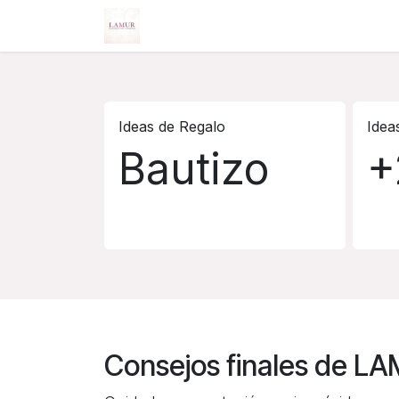
Ir al contenido
Inicio
Nosotros
Servicios
Tie
Ideas de Regalo
Idea
Bautizo
+
Consejos finales de L